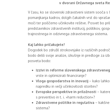
v dvorani Državnega sveta Rep
V času, ko se slovenski zdravstveni sistem sooča s š
pomanjkanja kadrov, dolgih čakalnih vrst do vprašanj
moči ter poiščemo učinkovite rešitve. Posvet bo pri
predstavnikov zdravstvenih institucij, politikov, gos
trajnostnega in odzivnega zdravstvenega sistema.
Kaj lahko pričakujete?
Dogodek bo združil strokovnjake iz različnih področij 
bodo delili svoje analize, izkušnje in predloge za i
posveta bodo:
Izzivi in reforme slovenskega zdravstvene
vrste in optimizirati financiranje?
Vloga gospodarstva in inovacij
– kako lahko
napredku in večji učinkovitosti storitev?
Evropske perspektive in priložnosti
– katere
s preventivo in t. i. »harm reduction«?
Zdravstvene politike in regulativa
– kakšne
sistema?