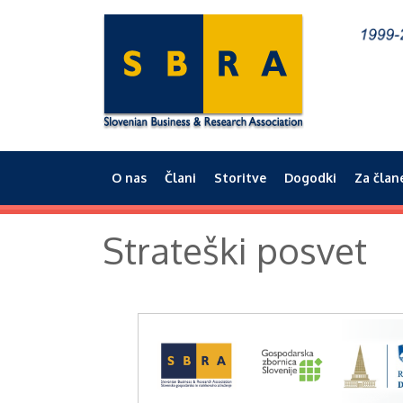
O nas
Člani
Storitve
Dogodki
Za član
Main menu
Strateški posvet