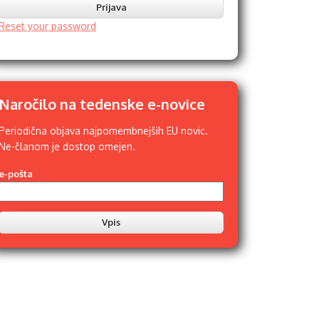
Reset your password
Naročilo na tedenske e-novice
Periodična objava najpomembnejših EU novic.
Ne-članom je dostop omejen.
e-pošta