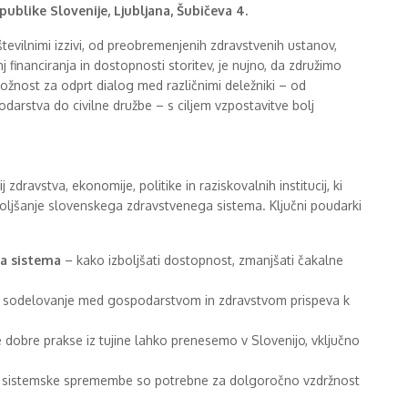
ublike Slovenije, Ljubljana, Šubičeva 4.
tevilnimi izzivi, od preobremenjenih zdravstvenih ustanov,
 financiranja in dostopnosti storitev, je nujno, da združimo
ložnost za odprt dialog med različnimi deležniki – od
podarstva do civilne družbe – s ciljem vzpostavitve bolj
zdravstva, ekonomije, politike in raziskovalnih institucij, ki
zboljšanje slovenskega zdravstvenega sistema. Ključni poudarki
ga sistema
– kako izboljšati dostopnost, zmanjšati čakalne
 sodelovanje med gospodarstvom in zdravstvom prispeva k
 dobre prakse iz tujine lahko prenesemo v Slovenijo, vključno
 sistemske spremembe so potrebne za dolgoročno vzdržnost