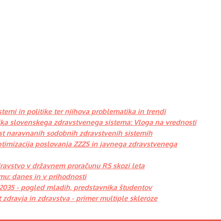
istemi in politike ter njihova problematika in trendi
mika slovenskega zdravstvenega sistema: Vloga na vrednosti
t naravnanih sodobnih zdravstvenih sistemih
optimizacija poslovanja ZZZS in javnega zdravstvenega
ravstvo v državnem proračunu RS skozi leta
mu: danes in v prihodnosti
 2035 - pogled mladih, predstavnika študentov
t zdravja in zdravstva - primer multiple skleroze