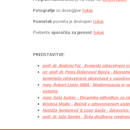
Fotografije
so dosegljive
tukaj
.
Posnetek
posveta je dostopen
tukaj
.
Preberite
sporočilo za javnost
tukaj
.
PREDSTAVITVE:
prof. dr. Andrzej Fal - Evropski zdravstveni s
izr. prof. dr. Petra Došenović Bonča - Ekono
temelječe zdravstvene obravnave v uspešnos
mag. Robert Ljoljo, MBA - Modernizacija in 
sistema
mag. Saša Jazbec - Dinamika odhodkov za zd
Kristina Modic - Bolnik v zdravstvenem siste
Hatidža Serdarević & Leon Gorše - Zdravstvo
prof. dr. Jože Sambt - Širša družbena vrednos