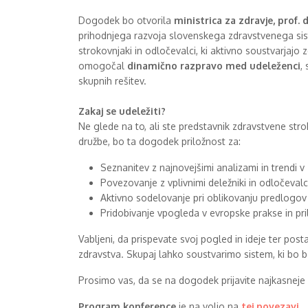
Dogodek bo otvorila
ministrica za zdravje, prof.
prihodnjega razvoja slovenskega zdravstvenega sist
strokovnjaki in odločevalci, ki aktivno soustvarjajo
omogočal
dinamično razpravo med udeleženci
,
skupnih rešitev.
Zakaj se udeležiti?
Ne glede na to, ali ste predstavnik zdravstvene stroke
družbe, bo ta dogodek priložnost za:
Seznanitev z najnovejšimi analizami in trendi v
Povezovanje z vplivnimi deležniki in odločevalc
Aktivno sodelovanje pri oblikovanju predlogov 
Pridobivanje vpogleda v evropske prakse in pri
Vabljeni, da prispevate svoj pogled in ideje ter p
zdravstva. Skupaj lahko soustvarimo sistem, ki bo bo
Prosimo vas, da se na dogodek prijavite najkasneje 
Program konference
je na voljo na
tej povezavi
.