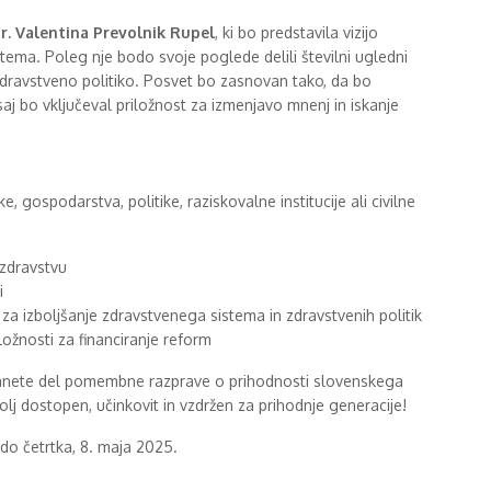
 dr. Valentina Prevolnik Rupel
, ki bo predstavila vizijo
ema. Poleg nje bodo svoje poglede delili številni ugledni
 zdravstveno politiko. Posvet bo zasnovan tako, da bo
 saj bo vključeval priložnost za izmenjavo mnenj in iskanje
, gospodarstva, politike, raziskovalne institucije ali civilne
 zdravstvu
i
za izboljšanje zdravstvenega sistema in zdravstvenih politik
ložnosti za financiranje reform
ostanete del pomembne razprave o prihodnosti slovenskega
lj dostopen, učinkovit in vzdržen za prihodnje generacije!
do četrtka, 8. maja 2025.