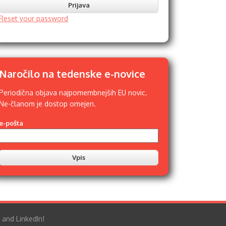
Reset your password
Naročilo na tedenske e-novice
Periodična objava najpomembnejših EU novic.
Ne-članom je dostop omejen.
e-pošta
 and LinkedIn!