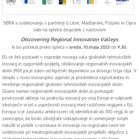
SBRA v sodelovanju s partnerji iz Litve, Madžarske, Poljske in Cipra
vabi na spletni dogodek z naslovom
Discovering Regional Innovation Valleys
ki bo potekal preko spleta v
sredo, 10.maja 2023
ob
9.30
.
EU se želi postaviti v ospredje novega vala globokih tehnoloških
inovacij in zagonskih podjetij, oblikovanje regionalnih inovacijskih
dolin (RIV) pa je eden od ključnih dejavnikov za dosego tega cilja. V
skladu z novo inovacijsko agendo je predvidena vzpostavitev in
mreženje regionalnih globoko tehnoloških inovacijskih dolin.
Glavni namen regionalnih inovacijskih dolin je pomagati
povezovati akterje na področju inovacij po vsej Evropi in odpraviti
obstoječo vrzel v uspešnosti inovacij med različnimi regijami v EU.
Evropa si je zastavila ambiciozen cilj identificirati do 100 regij, ki se
zavezujejo, da bodo izboljšale usklajevanje in usmerjanje svojih
naložb in politik v raziskave in inovacije na regionalni ravni ter
sodelovale pri medregionalnih inovacijskih projektih, vključno z
globokimi tehnološkimi inovacijami, povezanimi s ključnimi