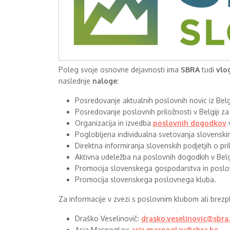
Poleg svoje osnovne dejavnosti ima
SBRA
tudi
vlo
naslednje
naloge
:
Posredovanje aktualnih poslovnih novic iz Bel
Posredovanje poslovnih priložnosti v Belgiji z
Organizacija in izvedba
poslovnih dogodkov
v
Poglobljena individualna svetovanja slovenski
Direktna informiranja slovenskih podjetjih o pril
Aktivna udeležba na poslovnih dogodkih v Belgi
Promocija slovenskega gospodarstva in poslo
Promocija slovenskega poslovnega kluba.
Za informacije v zvezi s poslovnim klubom ali brez
Draško Veselinovič:
drasko.veselinovic@sbra
Asja Masnoglav:
asja.masnoglav@sbra.be