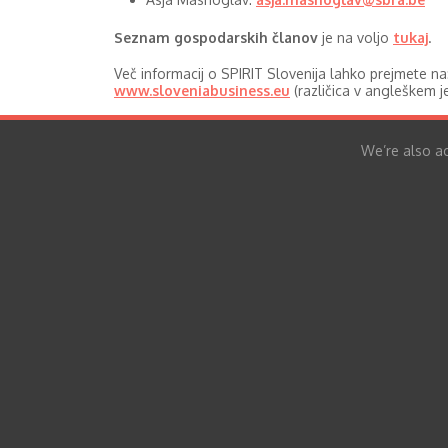
Seznam gospodarskih članov
je na voljo
tukaj
.
Več informacij o SPIRIT Slovenija lahko prejmete na
www.sloveniabusiness.eu
(različica v angleškem je
We’re also ac