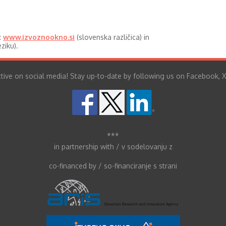
:
www.izvoznookno.si
(slovenska različica) in
ziku).
tive on social media! Stay up-to-date by following us on Facebook, X
***
in partnership with / v sodelovanju z
co-financed by / so-financiranje s strani