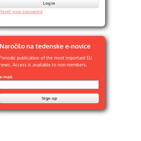
Reset your password
Naročilo na tedenske e-novice
Periodic publication of the most important EU
news. Access is available to non-members.
e-mail