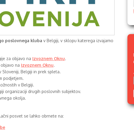
go poslovnega kluba
v Belgiji, v sklopu katerega izvajamo
gije za objavo na
Izvoznem Oknu
.
a objavo na
Izvoznem Oknu
.
 Sloveniji, Belgiji in prek spleta.
m podjetjem.
ožnostih v Belgiji.
ji organizaciji drugih poslovnih subjektov.
vnega okolja.
plačni posvet se lahko obrnete na:
.be