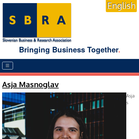
English
Bringing Business Together
.
Main menu
Asja Masnoglav
Asja
s