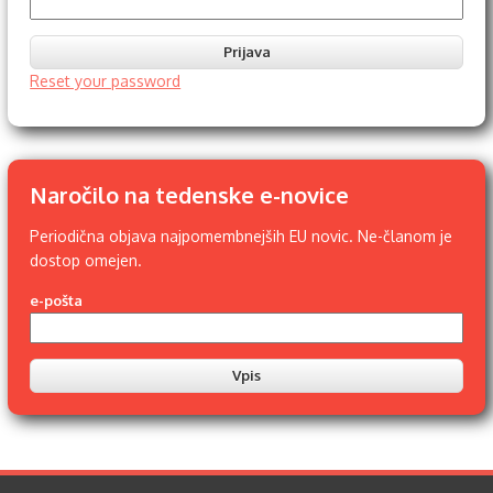
Reset your password
Naročilo na tedenske e-novice
Periodična objava najpomembnejših EU novic. Ne-članom je
dostop omejen.
e-pošta