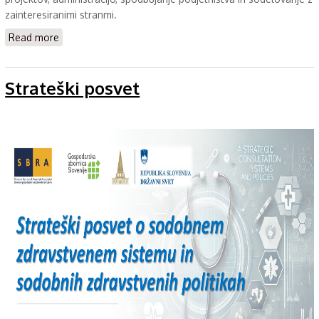
zainteresiranimi stranmi.
about Asja Masnoglav
Read more
Strateški posvet