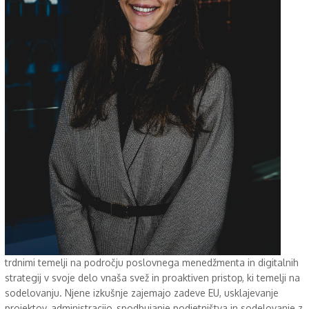
trdnimi temelji na področju poslovnega menedžmenta in digitalnih
strategij v svoje delo vnaša svež in proaktiven pristop, ki temelji na
sodelovanju. Njene izkušnje zajemajo zadeve EU, usklajevanje
projektov, administracijo, spodbujanje podjetništva in sodelovanje z